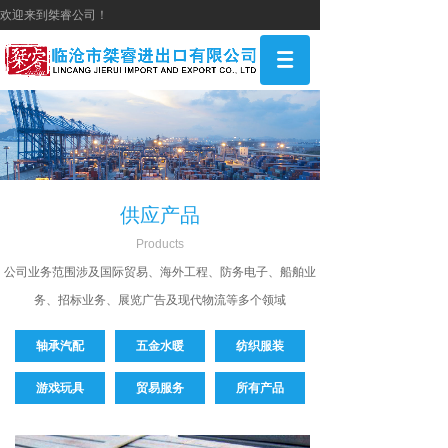
欢迎来到桀睿公司！
供应产品
P
roducts
公司
业务范围涉及国际贸易、海外工程、防务电子、船舶业
务、招标业务、展览广告及现代物流等多个领域
轴承汽配
五金水暖
纺织服装
游戏玩具
贸易服务
所有产品