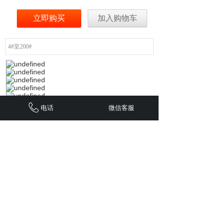
立即购买
加入购物车
4#至200#
电话
微信客服
上一个：
方管
下一个：
槽钢
网站首页
关于我们
供应产品
新闻中心
业务范围
联系我们
联系我们